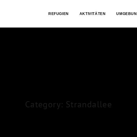
Skip
menu
REFUGIEN
AKTIVITÄTEN
UMGEBUN
End
of
menu
Category: Strandallee